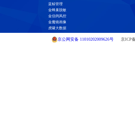
蓝鲸管理
金蜂巢脱敏
金信鸽风控
金魔镜画像
虎啸大数据
京公网安备 11010202009626号
京ICP备