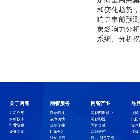
定向全网采集
和变化趋势，
响力事前预测
象影响力分析
系统、分析挖
关于网智
网智服务
网智产业
品
公司介绍
独创科技
网智西瓜影业
视频
科研技术
战鹰舆情
网智影视
集团
行业资质
虎啸传播
网智金融
媒体
企业文化
巨象分析
网智旅游
媒体
猎豹搜索
科技·创意学院